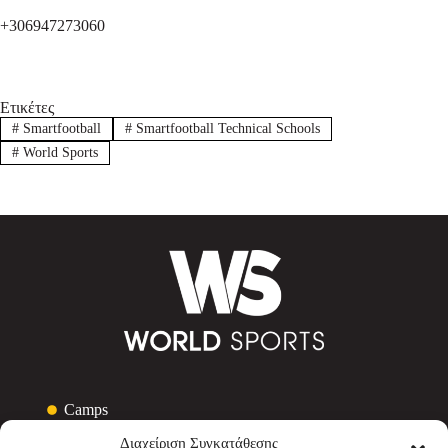
+306947273060
Ετικέτες
#
Smartfootball
#
Smartfootball Technical Schools
#
World Sports
Camps
Τουρνουά
Διαχείριση Συγκατάθεσης
Courses & Σεμινάρια