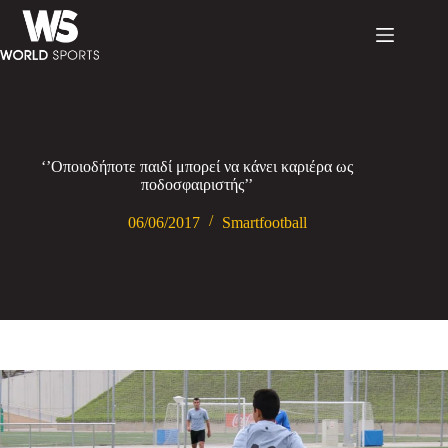
‘’Οποιοδήποτε παιδί μπορεί να κάνει καριέρα ως
ποδοσφαιριστής’’
06/06/2017
Smartfootball