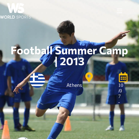
Football Summer Camp
| 2013
Athens
10
/0
7
-