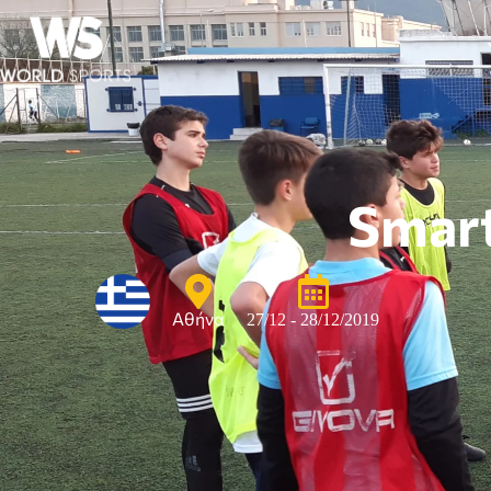
Smart
Αθήνα
27/12 -
28/12/2019