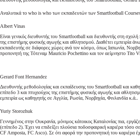
Αναλυτικά το who is who των εκπαιδευτών των Smartfootball Cours
Albert Vinas
Είναι γενικός διευθυντής του Smartfootball και διευθυντής στη σχο
της επιστήμης φυσικής αγωγής και αθλητισμού. Διαθέτει εμπειρία άν
εκπαιδευτής σε διάφορες χώρες ανά τον κόσμο, όπως Ιαπωνία, Νορβηγί
προπονητή της Τότεναμ Mauricio Pochettino και τον αείμνηστο Tito V
Gerard Font Hernandez
Διευθυντής μεθοδολογίας και εκπαίδευσης του Smartfootball και κα
επίπεδο 3 και πτυχιούχος της επιστήμης φυσικής αγωγής και αθλητι
εμπειρία ως καθηγητής σε Αγγλία, Ρωσία, Νορβηγία, Φινλανδία κ.ά..
Yuriy Storozhuk
Γεννημένος στην Ουκρανία, μόνιμος κάτοικος Καταλονίας πια, εργάζετ
(επίπεδο 2). Έχει να επιδείξει πλούσια ποδοσφαιρική καριέρα τόσο σ
CF Amposta, FC Asco). Σε ότι αφορά την προπονητική του καριέρα έχ