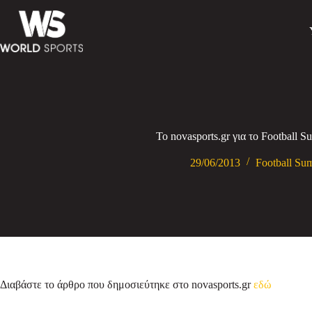
Το novasports.gr για το Football
29/06/2013
Football S
Διαβάστε το άρθρο που δημοσιεύτηκε στο novasports.gr
εδώ