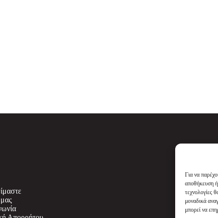
Για να παρέχο
αποθήκευση ή
είμαστε
τεχνολογίες θ
 μας
μοναδικά αναγ
νωνία
μπορεί να επη
κή Απορρήτου