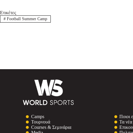
Ετικέτες
#
Football Summer Camp
Camps
Ποιοι 
Τουρνουά
Τα νέα
Courses & Σεμινάρια
Επικοι
Media
Πολιτι