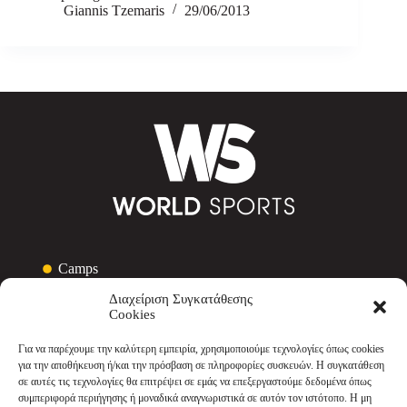
Giannis Tzemaris
29/06/2013
Camps
Τουρνουά
Διαχείριση Συγκατάθεσης
Courses & Σεμινάρια
Cookies
Media
Για να παρέχουμε την καλύτερη εμπειρία, χρησιμοποιούμε τεχνολογίες όπως cookies
Ποιοι είμαστε
για την αποθήκευση ή/και την πρόσβαση σε πληροφορίες συσκευών. Η συγκατάθεση
Τα νέα μας
σε αυτές τις τεχνολογίες θα επιτρέψει σε εμάς να επεξεργαστούμε δεδομένα όπως
Επικοινωνία
συμπεριφορά περιήγησης ή μοναδικά αναγνωριστικά σε αυτόν τον ιστότοπο. Η μη
Πολιτική Απορρήτου